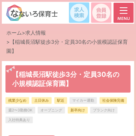
求人検索
会員登録
ホーム
>
求人情報
>
【稲城長沼駅徒歩3分・定員30名の小規模認証保育
園】
【稲城長沼駅徒歩3分・定員30名の
小規模認証保育園】
残業少なめ
土日休み
駅近
マイカー通勤
社会保険完備
週2〜3勤務OK
オープニング
新卒向け
ブランク向け
入社特典あり